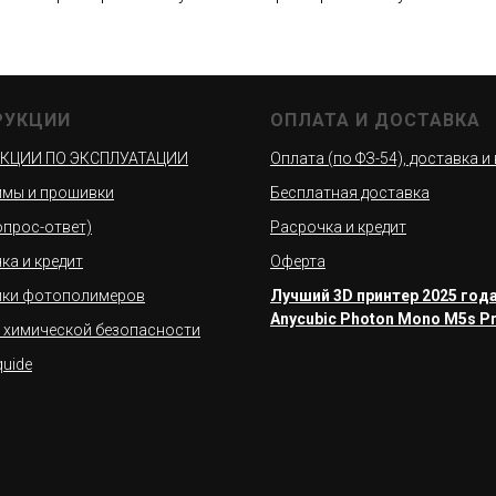
РУКЦИИ
ОПЛАТА И ДОСТАВКА
КЦИИ ПО ЭКСПЛУАТАЦИИ
Оплата (по ФЗ-54), доставка и
мы и прошивки
Бесплатная доставка
вопрос-ответ)
Расрочка и кредит
ка и кредит
Оферта
йки фотополимеров
Лучший 3D принтер 2025 года
Anycubic Photon Mono M5s P
 химической безопасности
quide