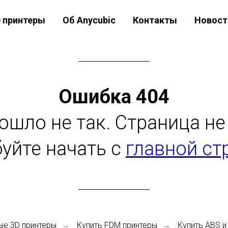
D принтеры
Об Anycubic
Контакты
Новост
Ошибка 404
пошло не так. Страница не
уйте начать с
главной ст
ые 3D принтеры
Купить FDM принтеры
Купить ABS и
→
→