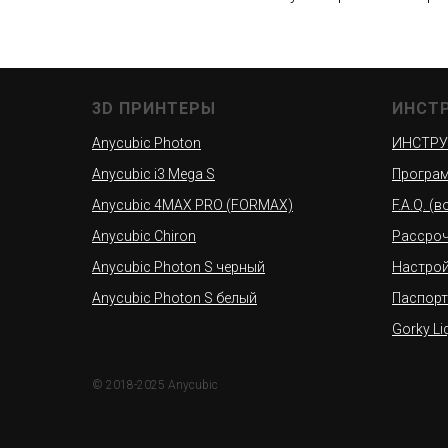
3D ПРИНТЕРЫ
ИНСТ
Anycubic Photon
ИНСТРУ
Anycubic i3 Mega S
Програм
Anycubic 4MAX PRO (FORMAX)
F.A.Q. (
Anycubic Chiron
Рассроч
Anycubic Photon S черный
Настро
Anycubic Photon S белый
Паспорт
Gorky Li
© 2018-2025 Anycubic